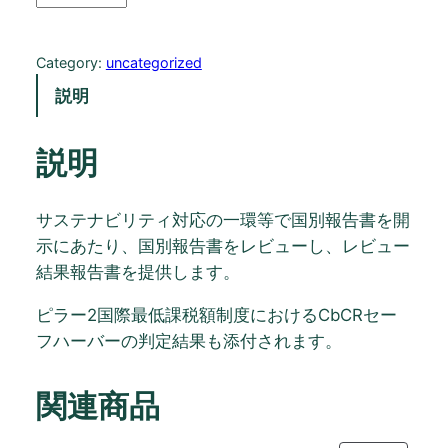
は
格
ク
¥
は
ア
Category:
uncategorized
セ
3
¥
説明
ス
0
2
メ
ン
0
0
説明
ト
,
0
【
サステナビリティ対応の一環等で国別報告書を開
0
,
C
示にあたり、国別報告書をレビューし、レビュー
b
0
0
結果報告書を提供します。
C
0
0
R
ピラー2国際最低課税額制度におけるCbCRセー
】
で
0
フハーバーの判定結果も添付されます。
個
し
で
関連商品
た
す