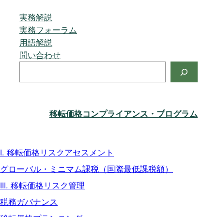
¥500,000
は
で
¥300,000
実務解説
し
で
実務フォーラム
た。
す。
用語解説
問い合わせ
検
索
移転価格コンプライアンス・プログラム
I. 移転価格リスクアセスメント
グローバル・ミニマム課税（国際最低課税額）
III. 移転価格リスク管理
税務ガバナンス