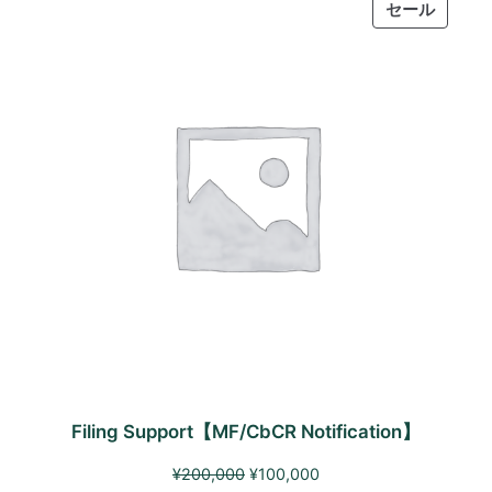
。
。
PRODU
セール
ON
SALE
Filing Support【MF/CbCR Notification】
元
現
¥
200,000
¥
100,000