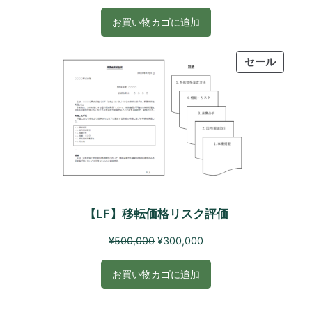
の
在
価
の
お買い物カゴに追加
格
価
は
格
PRODU
セール
¥200,000
は
ON
で
¥100,000
SALE
し
で
た。
す。
【LF】移転価格リスク評価
元
現
¥
500,000
¥
300,000
の
在
価
の
お買い物カゴに追加
格
価
は
格