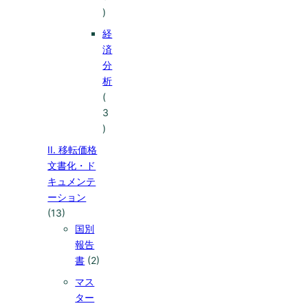
)
経
済
分
析
(
3
)
II. 移転価格
文書化・ド
キュメンテ
ーション
(13)
国別
報告
書
(2)
マス
ター