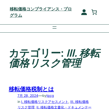
内
移転価格コンプライアンス・プロ
容
グラム
を
ス
キ
ッ
プ
カテゴリー:
III. 移転
価格リスク管理
移転価格税制とは
—
7月 28, 2024
by
tpcg
in
I. 移転価格リスクアセスメント
, 
III. 移転価格
リスク管理
, 
II. 移転価格文書化・ドキュメンテー