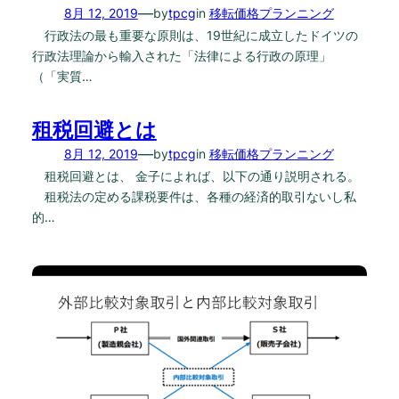
—
8月 12, 2019
by
tpcg
in
移転価格プランニング
行政法の最も重要な原則は、19世紀に成立したドイツの
行政法理論から輸入された「法律による行政の原理」
（「実質…
租税回避とは
—
8月 12, 2019
by
tpcg
in
移転価格プランニング
租税回避とは、 金子によれば、以下の通り説明される。
租税法の定める課税要件は、各種の経済的取引ないし私
的…