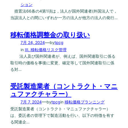
ション
措置法66条の4第1項は，法人が国外関連者(外国法人で，
当該法人との間にいずれか一方の法人が他方の法人の発行…
移転価格調整金の取り扱い
—
7月 24, 2024
by
tpcg
in
III. 移転価格リスク管理
法人及び国外関連者が、例えば、国外関連取引に係る
取引時の価格を事後に変更、確定等して国外関連取引に係
る対…
受託製造業者（コントラクト・マニ
ュファクチャラー）
—
7月 7, 2024
by
tpcg
in
移転価格プランニング
受託製造業者（コントラクト・マニュファクチャラー）
は、委託者の管理下で製造活動を行い、以下の特徴を有す
る関連企…