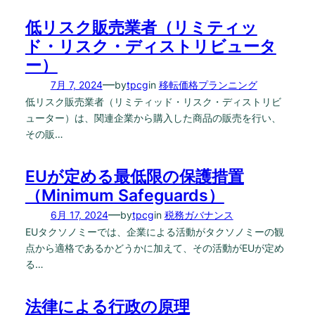
低リスク販売業者（リミティッ
ド・リスク・ディストリビュータ
ー）
—
7月 7, 2024
by
tpcg
in
移転価格プランニング
低リスク販売業者（リミティッド・リスク・ディストリビ
ューター）は、関連企業から購入した商品の販売を行い、
その販…
EUが定める最低限の保護措置
（Minimum Safeguards）
—
6月 17, 2024
by
tpcg
in
税務ガバナンス
EUタクソノミーでは、企業による活動がタクソノミーの観
点から適格であるかどうかに加えて、その活動がEUが定め
る…
法律による行政の原理