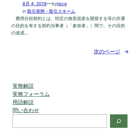
—
8月 4, 2019
by
tpcg
in
取引形態・取引スキーム
費用分担契約とは、特定の無形資産を開発する等の共通
の目的を有する契約当事者（「参加者」）間で、その目的
の達成…
次のページ
→
実務解説
実務フォーラム
用語解説
問い合わせ
検
索