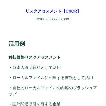
リスクアセスメント【CbCR】
元
現
¥
300,000
¥
200,000
の
在
価
の
格
価
は
格
活用例
¥300,000
は
で
¥200,000
し
で
移転価格リスクアセスメント
た。
す。
・監査人説明資料として活用
・ローカルファイルに相当する書類として活用
・自社のローカルファイルの内容のブラッシュア
ップ
~ 国外関連取引を有する企業