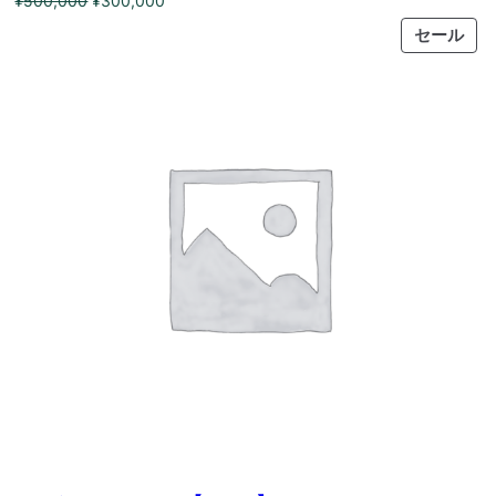
¥
500,000
¥
300,000
の
在
PR
セール
価
の
ON
格
価
SAL
は
格
¥500,000
は
で
¥300,000
し
で
た。
す。