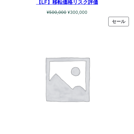
【LF】移転価格リスク評価
元
現
¥
500,000
¥
300,000
の
在
PR
セール
価
の
ON
格
価
SAL
は
格
¥500,000
は
で
¥300,000
し
で
た。
す。