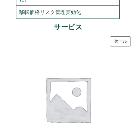
移転価格リスク管理実効化
サービス
PR
セール
ON
SAL