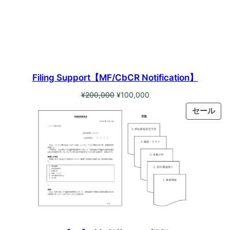
Filing Support【MF/CbCR Notification】
元
現
¥
200,000
¥
100,000
の
在
PR
セール
価
の
ON
格
価
SAL
は
格
¥200,000
は
で
¥100,000
し
で
た。
す。