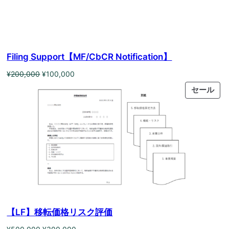
Filing Support【MF/CbCR Notification】
元
現
¥
200,000
¥
100,000
の
在
PR
セール
価
の
ON
格
価
SAL
は
格
¥200,000
は
で
¥100,000
し
で
た。
す。
【LF】移転価格リスク評価
元
現