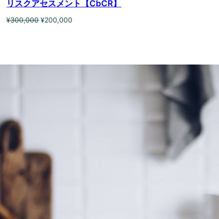
リスクアセスメント【CbCR】
元
現
¥
300,000
¥
200,000
の
在
価
の
格
価
は
格
¥300,000
は
で
¥200,000
し
で
た。
す。